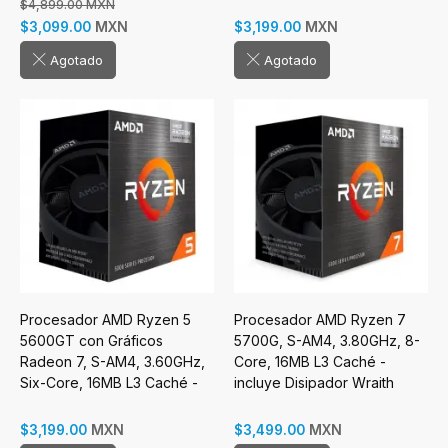
Lake)
$4,899.00 MXN
MXN
MXN
$3,099.00
$3,199.00
Agotado
Agotado
Procesador AMD Ryzen 5
Procesador AMD Ryzen 7
5600GT con Gráficos
5700G, S-AM4, 3.80GHz, 8-
Radeon 7, S-AM4, 3.60GHz,
Core, 16MB L3 Caché -
Six-Core, 16MB L3 Caché -
incluye Disipador Wraith
incluye Disipador
Stealth
MXN
MXN
$3,199.00
$3,499.00