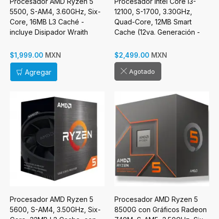
Procesador AMD Ryzen 5
Procesador Intel Core i3-
5500, S-AM4, 3.60GHz, Six-
12100, S-1700, 3.30GHz,
Core, 16MB L3 Caché -
Quad-Core, 12MB Smart
incluye Disipador Wraith
Cache (12va. Generación -
Stealth
Alder Lake)
MXN
MXN
$1,999.00
$2,499.00
Agotado
Agregar
Procesador AMD Ryzen 5
Procesador AMD Ryzen 5
5600, S-AM4, 3.50GHz, Six-
8500G con Gráficos Radeon