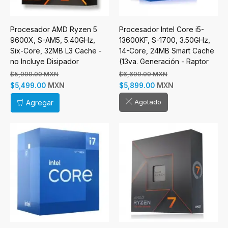
Procesador AMD Ryzen 5
Procesador Intel Core i5-
9600X, S-AM5, 5.40GHz,
13600KF, S-1700, 3.50GHz,
Six-Core, 32MB L3 Cache -
14-Core, 24MB Smart Cache
no Incluye Disipador
(13va. Generación - Raptor
Lake)
$5,999.00 MXN
$6,699.00 MXN
MXN
MXN
$5,499.00
$5,899.00
Agotado
Agregar