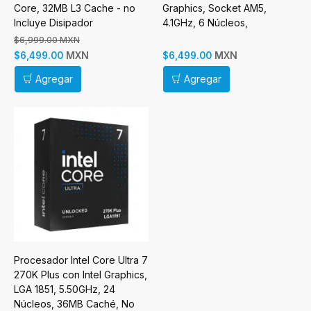
Core, 32MB L3 Cache - no
Graphics, Socket AM5,
Incluye Disipador
4.1GHz, 6 Núcleos,
96MBCaché - No Incluye
$6,999.00 MXN
Disipador
MXN
MXN
$6,499.00
$6,499.00
Agregar
Agregar
Procesador Intel Core Ultra 7
270K Plus con Intel Graphics,
LGA 1851, 5.50GHz, 24
Núcleos, 36MB Caché, No