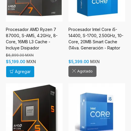
Procesador AMD Ryzen 7
Procesador Intel Core i5-
8700G, S-AM5, 4.2GHz, 8-
14400, S-1700, 2.50GHz, 10-
Core, 16MB L3 Cache -
Core, 20MB Smart Cache
Incluye Disipador
(14va. Generación - Raptor
Lake)
$6,899.00 MXN
MXN
MXN
$5,199.00
$5,399.00
Agotado
Agregar