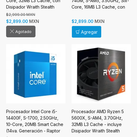
Core, 32MB L3 Cache, con
740M, S-AM5, 3.50GHz, Six-
Disipador Wraith Stealth
Core, 16MB L3 Cache, con
Disipador Wraith Stealth
$2,999.00 MXN
MXN
MXN
$2,899.00
$2,899.00
Agotado
Agregar
Procesador Intel Core i5-
Procesador AMD Ryzen 5
14400F, S-1700, 2.50GHz,
5600X, S-AM4, 3.70GHz,
10-Core, 20MB Smart Cache
32MB L3 Cache - incluye
(14va. Generación - Raptor
Disipador Wraith Stealth