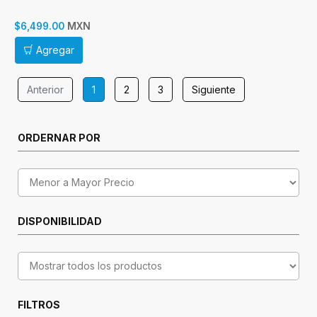
incluye Disipador - Ultra
Series 2 Arrow Lake
MXN
$6,499.00
Agregar
Anterior
1
2
3
Siguiente
ORDERNAR POR
DISPONIBILIDAD
FILTROS