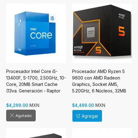
Procesador Intel Core i5-
Procesador AMD Ryzen 5
13400F, S-1700, 2.50GHz, 10-
9600 con AMD Radeon
Core, 20MB Smart Cache
Graphics, Socket AM5,
(13va. Generación - Raptor
5.20GHz, 6 Núcleos, 32MB
Lake)
Caché - Incluye Disipador
MXN
MXN
$4,299.00
$4,499.00
Agotado
Agregar