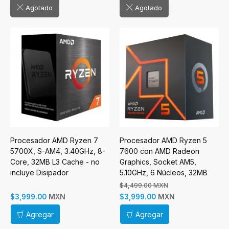
Agotado
Agotado
Procesador AMD Ryzen 7
Procesador AMD Ryzen 5
5700X, S-AM4, 3.40GHz, 8-
7600 con AMD Radeon
Core, 32MB L3 Cache - no
Graphics, Socket AM5,
incluye Disipador
5.10GHz, 6 Núcleos, 32MB
Caché - Incluye Disipador
$4,499.00 MXN
MXN
MXN
$3,999.00
$3,999.00
Agregar
Agregar