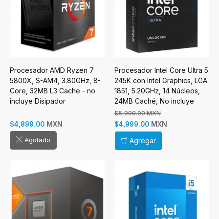
Procesador AMD Ryzen 7
Procesador Intel Core Ultra 5
5800X, S-AM4, 3.80GHz, 8-
245K con Intel Graphics, LGA
Core, 32MB L3 Cache - no
1851, 5.20GHz, 14 Núcleos,
incluye Disipador
24MB Caché, No incluye
Disipador - Ultra Series 2
$5,999.00 MXN
Arrow Lake
MXN
MXN
$4,899.00
$4,999.00
Agotado
Agregar