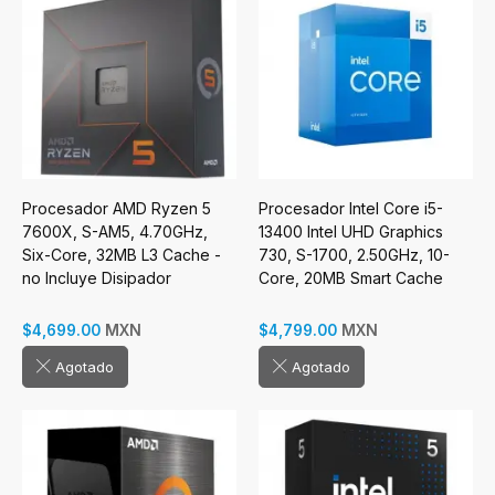
Procesador AMD Ryzen 5
Procesador Intel Core i5-
7600X, S-AM5, 4.70GHz,
13400 Intel UHD Graphics
Six-Core, 32MB L3 Cache -
730, S-1700, 2.50GHz, 10-
no Incluye Disipador
Core, 20MB Smart Cache
(13va. Generación - Raptor
Lake)
MXN
MXN
$4,699.00
$4,799.00
Agotado
Agotado