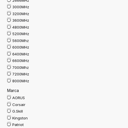
2666MHz
3000MHz
3200MHz
3600MHz
4800MHz
5200MHz
5600Mhz
6000MHz
6400MHz
6600MHz
7000Mhz
7200MHz
8000MHz
Marca
AORUS
Corsair
G.Skill
Kingston
Patriot