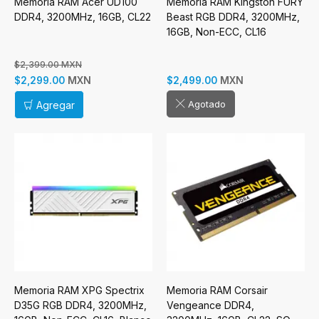
Memoria RAM Acer UD100
Memoria RAM Kingston FURY
DDR4, 3200MHz, 16GB, CL22
Beast RGB DDR4, 3200MHz,
16GB, Non-ECC, CL16
$2,399.00 MXN
MXN
MXN
$2,299.00
$2,499.00
Agotado
Agregar
Memoria RAM XPG Spectrix
Memoria RAM Corsair
D35G RGB DDR4, 3200MHz,
Vengeance DDR4,