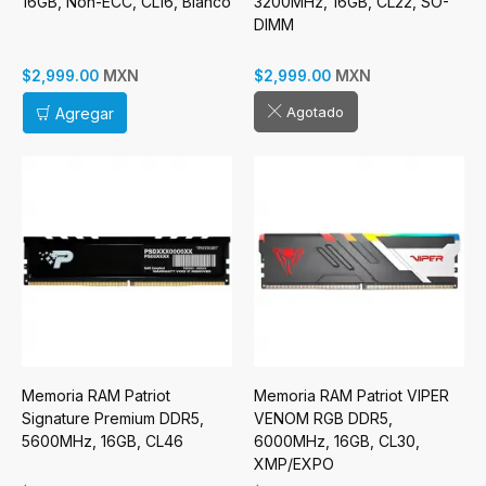
16GB, Non-ECC, CL16, Blanco
3200MHz, 16GB, CL22, SO-
DIMM
MXN
MXN
$2,999.00
$2,999.00
Agotado
Agregar
Memoria RAM Patriot
Memoria RAM Patriot VIPER
Signature Premium DDR5,
VENOM RGB DDR5,
5600MHz, 16GB, CL46
6000MHz, 16GB, CL30,
XMP/EXPO