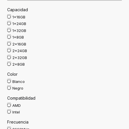
Capacidad
1x16GB
1x24GB
1x32GB
1x8GB
2x16GB
2x24GB
2x32GB
2x8GB
Color
Blanco
Negro
Compatibilidad
AMD
Intel
Frecuencia