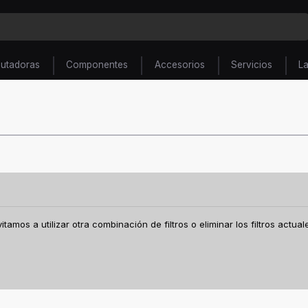
utadoras
Componentes
Accesorios
Servicios
L
amos a utilizar otra combinación de filtros o eliminar los filtros actual