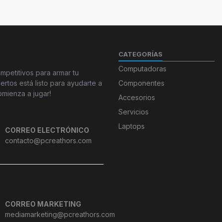
CATEGORÍAS
Computadoras
petitivos para armar tu
tos está listo para ayudarte a
Componentes
omienza a jugar!
Accesorios
Servicios
Laptops
CORREO ELECTRÓNICO
contacto@pcreathors.com
CORREO MARKETING
mediamarketing@pcreathors.com