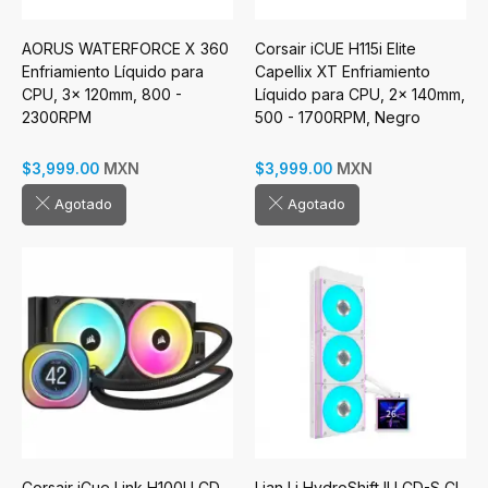
AORUS WATERFORCE X 360
Corsair iCUE H115i Elite
Enfriamiento Líquido para
Capellix XT Enfriamiento
CPU, 3x 120mm, 800 -
Líquido para CPU, 2x 140mm,
2300RPM
500 - 1700RPM, Negro
MXN
MXN
$3,999.00
$3,999.00
Agotado
Agotado
Corsair iCue Link H100I LCD
Lian Li HydroShift II LCD-S CL