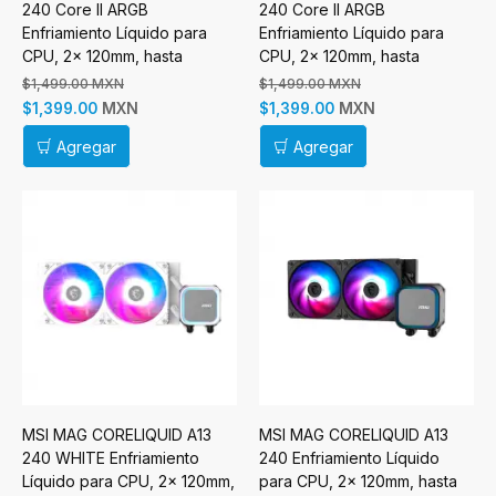
240 Core II ARGB
240 Core II ARGB
Enfriamiento Líquido para
Enfriamiento Líquido para
CPU, 2x 120mm, hasta
CPU, 2x 120mm, hasta
1750RPM, Blanco
1750RPM, Negro
$1,499.00 MXN
$1,499.00 MXN
MXN
MXN
$1,399.00
$1,399.00
Agregar
Agregar
MSI MAG CORELIQUID A13
MSI MAG CORELIQUID A13
240 WHITE Enfriamiento
240 Enfriamiento Líquido
Líquido para CPU, 2x 120mm,
para CPU, 2x 120mm, hasta