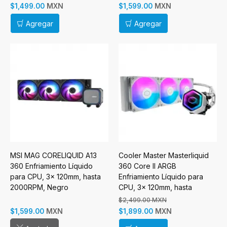
MXN
MXN
$1,499.00
$1,599.00
Agregar
Agregar
MSI MAG CORELIQUID A13
Cooler Master Masterliquid
360 Enfriamiento Líquido
360 Core II ARGB
para CPU, 3x 120mm, hasta
Enfriamiento Líquido para
2000RPM, Negro
CPU, 3x 120mm, hasta
1750RPM, Blanco
$2,499.00 MXN
MXN
MXN
$1,599.00
$1,899.00