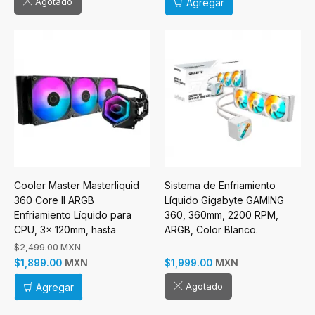
Agotado
Agregar
Cooler Master Masterliquid
Sistema de Enfriamiento
360 Core II ARGB
Líquido Gigabyte GAMING
Enfriamiento Líquido para
360, 360mm, 2200 RPM,
CPU, 3x 120mm, hasta
ARGB, Color Blanco.
1750RPM, Negro
$2,499.00 MXN
MXN
MXN
$1,899.00
$1,999.00
Agotado
Agregar