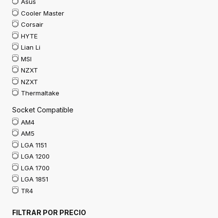
Asus
Cooler Master
Corsair
HYTE
Lian Li
MSI
NZXT
NZXT
Thermaltake
Socket Compatible
AM4
AM5
LGA 1151
LGA 1200
LGA 1700
LGA 1851
TR4
FILTRAR POR PRECIO