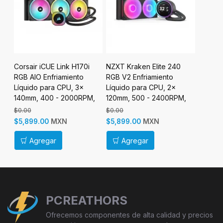
-S
Corsair iCUE Link H170i
NZXT Kraken Elite 240
NZXT K
RGB AIO Enfriamiento
RGB V2 Enfriamiento
Enfriam
Líquido para CPU, 3x
Líquido para CPU, 2x
CPU, 3
140mm, 400 - 2000RPM,
120mm, 500 - 2400RPM,
2000RP
Negro
Negro
$0.00
$0.00
$6,499.
MXN
MXN
$5,899.00
$5,899.00
$5,499
Agregar
Agregar
Ag
PCREATHORS
Ofrecemos componentes de alta calidad y precios