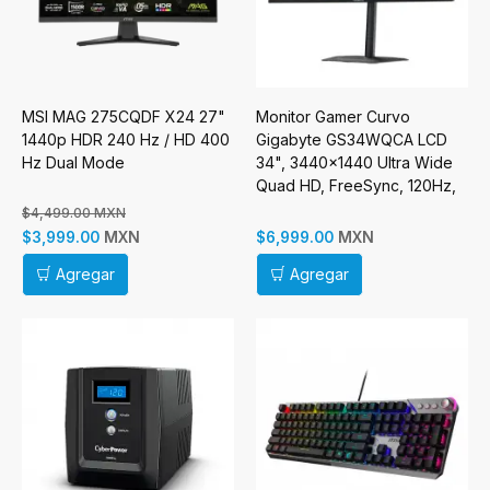
MSI MAG 275CQDF X24 27"
Monitor Gamer Curvo
1440p HDR 240 Hz / HD 400
Gigabyte GS34WQCA LCD
Hz Dual Mode
34", 3440x1440 Ultra Wide
Quad HD, FreeSync, 120Hz,
HDMI/DisplayPort, Negro
$4,499.00 MXN
MXN
MXN
$3,999.00
$6,999.00
Agregar
Agregar