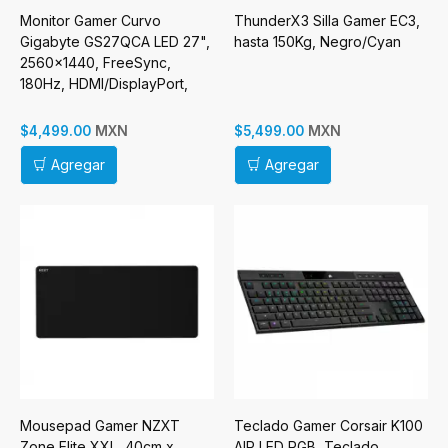
Monitor Gamer Curvo
ThunderX3 Silla Gamer EC3,
Gigabyte GS27QCA LED 27",
hasta 150Kg, Negro/Cyan
2560x1440, FreeSync,
180Hz, HDMI/DisplayPort,
Negro
MXN
MXN
$4,499.00
$5,499.00
Agregar
Agregar
Mousepad Gamer NZXT
Teclado Gamer Corsair K100
Zone Elite XXL, 40cm x
AIR LED RGB, Teclado