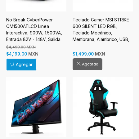
No Break CyberPower
Teclado Gamer MSI STRIKE
OM1500ATLCD Línea
600 SILENT LED RGB,
Interactiva, 900W, 1.500VA,
Teclado Mecánico,
Entrada 82V - 148V, Salida
Membrana, Alámbrico, USB,
108V - 132V, 8 Salidas
Negro, Inglés
$4,499.00 MXN
MXN
MXN
$4,199.00
$1,499.00
Agotado
Agregar