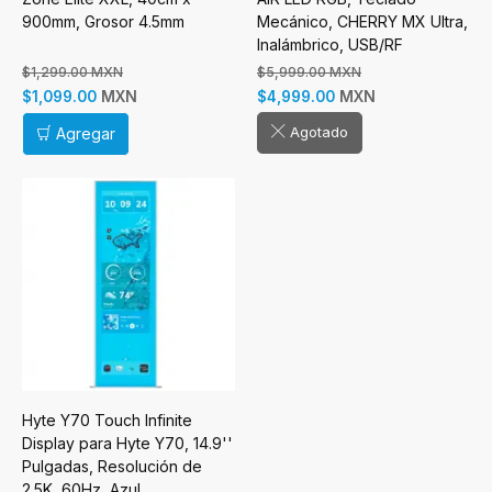
900mm, Grosor 4.5mm
Mecánico, CHERRY MX Ultra,
Inalámbrico, USB/RF
Inalámbrico/Bluetooth,
$1,299.00 MXN
$5,999.00 MXN
Negro, Inglés
MXN
MXN
$1,099.00
$4,999.00
Agotado
Agregar
Hyte Y70 Touch Infinite
Display para Hyte Y70, 14.9''
Pulgadas, Resolución de
2.5K, 60Hz, Azul