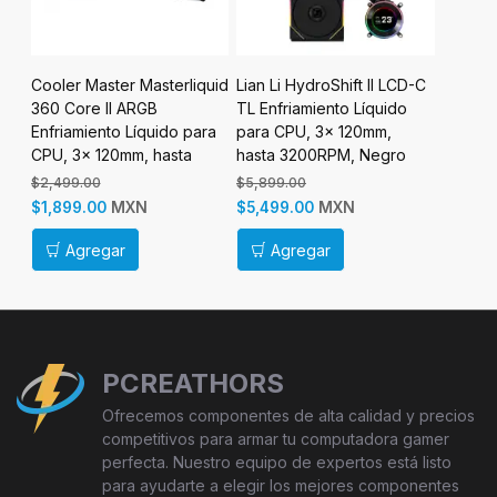
Cooler Master Masterliquid
Lian Li HydroShift II LCD-C
Lian Li
o
360 Core II ARGB
TL Enfriamiento Líquido
TL Enfr
Enfriamiento Líquido para
para CPU, 3x 120mm,
para C
CPU, 3x 120mm, hasta
hasta 3200RPM, Negro
hasta 
1750RPM, Negro
$2,499.00
$5,899.00
$5,899.
MXN
MXN
$1,899.00
$5,499.00
$5,499
Agregar
Agregar
Ag
PCREATHORS
Ofrecemos componentes de alta calidad y precios
competitivos para armar tu computadora gamer
perfecta. Nuestro equipo de expertos está listo
para ayudarte a elegir los mejores componentes