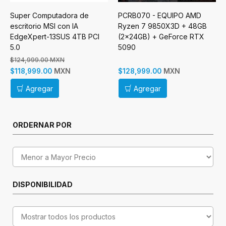
Super Computadora de
PCRB070 - EQUIPO AMD
escritorio MSI con IA
Ryzen 7 9850X3D + 48GB
EdgeXpert-13SUS 4TB PCI
(2x24GB) + GeForce RTX
5.0
5090
$124,999.00 MXN
MXN
MXN
$118,999.00
$128,999.00
Agregar
Agregar
ORDERNAR POR
DISPONIBILIDAD