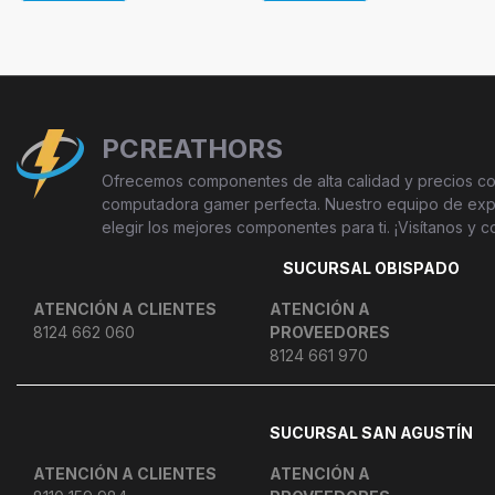
PCREATHORS
Ofrecemos componentes de alta calidad y precios com
computadora gamer perfecta. Nuestro equipo de exper
elegir los mejores componentes para ti. ¡Visítanos y c
SUCURSAL OBISPADO
ATENCIÓN A CLIENTES
ATENCIÓN A
8124 662 060
PROVEEDORES
8124 661 970
SUCURSAL SAN AGUSTÍN
ATENCIÓN A CLIENTES
ATENCIÓN A