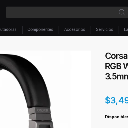
utadoras
Componentes
Accesorios
Servicios
L
Corsa
RGB W
3.5mm
$3,4
Disponible