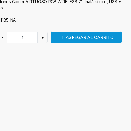
ífonos Gamer VIRTUOSO RGB WIRELESS 7.1, Inalámbrico, USB +
ro
11185-NA
AGREGAR AL CARRITO
-
+