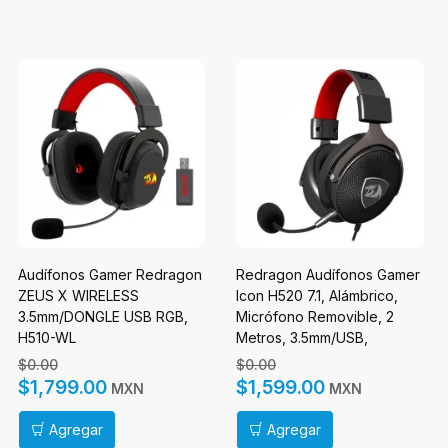
Audífonos Gamer Redragon
Redragon Audífonos Gamer
ZEUS X WIRELESS
Icon H520 7.1, Alámbrico,
3.5mm/DONGLE USB RGB,
Micrófono Removible, 2
H510-WL
Metros, 3.5mm/USB,
Negro/Rojo
$0.00
$0.00
$1,799.00
$1,599.00
MXN
MXN
Agregar
Agregar