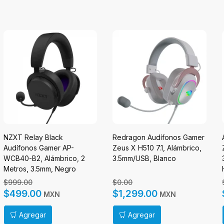
NZXT Relay Black
Redragon Audífonos Gamer
Audífonos Gamer AP-
Zeus X H510 7.1, Alámbrico,
WCB40-B2, Alámbrico, 2
3.5mm/USB, Blanco
Metros, 3.5mm, Negro
$999.00
$0.00
$499.00
$1,299.00
MXN
MXN
Agregar
Agregar