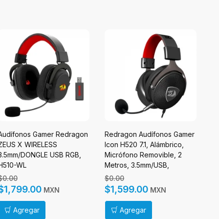
Audífonos Gamer Redragon
Redragon Audífonos Gamer
NZ
ZEUS X WIRELESS
Icon H520 7.1, Alámbrico,
Au
3.5mm/DONGLE USB RGB,
Micrófono Removible, 2
WC
H510-WL
Metros, 3.5mm/USB,
Me
Negro/Rojo
$0.00
$0.00
$
$1,799.00
$1,599.00
$
MXN
MXN
Agregar
Agregar