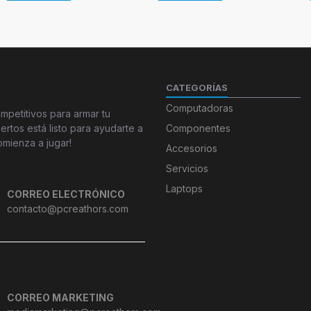
CATEGORÍAS
Computadoras
petitivos para armar tu
tos está listo para ayudarte a
Componentes
omienza a jugar!
Accesorios
Servicios
Laptops
CORREO ELECTRÓNICO
contacto@pcreathors.com
CORREO MARKETING