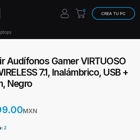
0
CREA TU PC
aptops
ir Audífonos Gamer VIRTUOSO
IRELESS 7.1, Inalámbrico, USB +
, Negro
99.00
MXN
s:
2