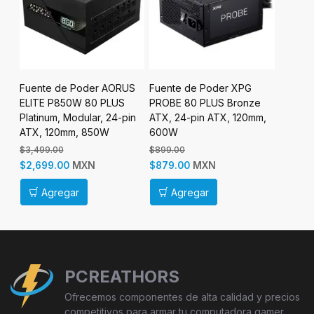
r
Fuente de Poder AORUS
Fuente de Poder XPG
Fuente
LUS
ELITE P850W 80 PLUS
PROBE 80 PLUS Bronze
RM1000
in
Platinum, Modular, 24-pin
ATX, 24-pin ATX, 120mm,
Gold, M
ATX, 120mm, 850W
600W
ATX, 1
$3,499.00
$899.00
$0.00
MXN
MXN
$2,699.00
$879.00
$4,499
Agregar
Agregar
Ag
PCREATHORS
Ofrecemos componentes de alta calidad y precios
competitivos para armar tu computadora gamer