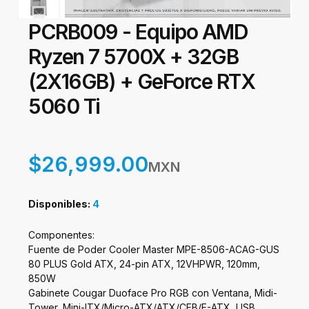
PCRB009 - Equipo AMD
Ryzen 7 5700X + 32GB
(2X16GB) + GeForce RTX
5060 Ti
$26,999.00
MXN
Disponibles:
4
Componentes:
Fuente de Poder Cooler Master MPE-8506-ACAG-GUS
80 PLUS Gold ATX, 24-pin ATX, 12VHPWR, 120mm,
850W
Gabinete Cougar Duoface Pro RGB con Ventana, Midi-
Tower, Mini-ITX/Micro-ATX/ATX/CEB/E-ATX, USB