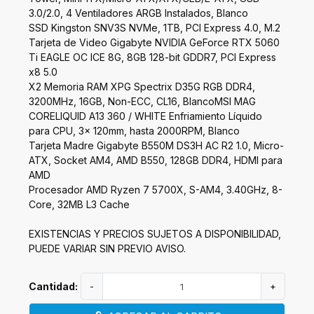
3.0/2.0, 4 Ventiladores ARGB Instalados, Blanco
SSD Kingston SNV3S NVMe, 1TB, PCI Express 4.0, M.2
Tarjeta de Video Gigabyte NVIDIA GeForce RTX 5060
Ti EAGLE OC ICE 8G, 8GB 128-bit GDDR7, PCI Express
x8 5.0
X2 Memoria RAM XPG Spectrix D35G RGB DDR4,
3200MHz, 16GB, Non-ECC, CL16, BlancoMSI MAG
CORELIQUID A13 360 / WHITE Enfriamiento Líquido
para CPU, 3x 120mm, hasta 2000RPM, Blanco
Tarjeta Madre Gigabyte B550M DS3H AC R2 1.0, Micro-
ATX, Socket AM4, AMD B550, 128GB DDR4, HDMI para
AMD
Procesador AMD Ryzen 7 5700X, S-AM4, 3.40GHz, 8-
Core, 32MB L3 Cache
EXISTENCIAS Y PRECIOS SUJETOS A DISPONIBILIDAD,
PUEDE VARIAR SIN PREVIO AVISO.
Cantidad:
-
+