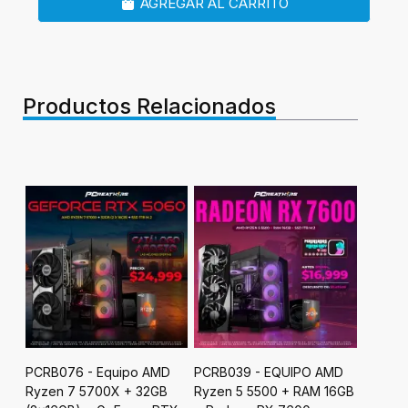
AGREGAR AL CARRITO
Productos Relacionados
uipo AMD
PCRB039 - EQUIPO AMD
PCRB043 - EQUIPO AMD
X + 32GB
Ryzen 5 5500 + RAM 16GB
Ryzen 5 9600 + 24GB