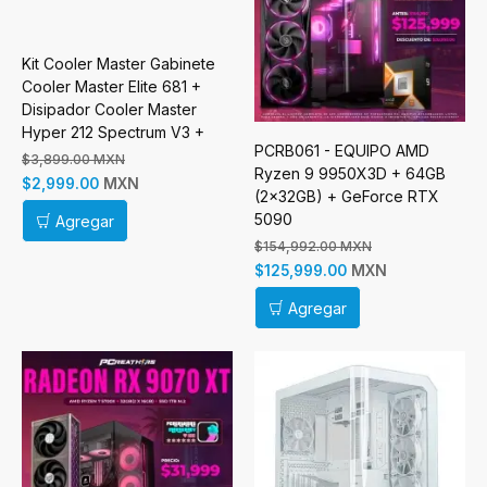
Kit Cooler Master Gabinete
Cooler Master Elite 681 +
Disipador Cooler Master
Hyper 212 Spectrum V3 +
PCRB061 - EQUIPO AMD
Fuente de Poder Cooler
$3,899.00 MXN
Ryzen 9 9950X3D + 64GB
Master MWE Gold 750W V3
MXN
$2,999.00
(2x32GB) + GeForce RTX
5090
Agregar
$154,992.00 MXN
MXN
$125,999.00
Agregar