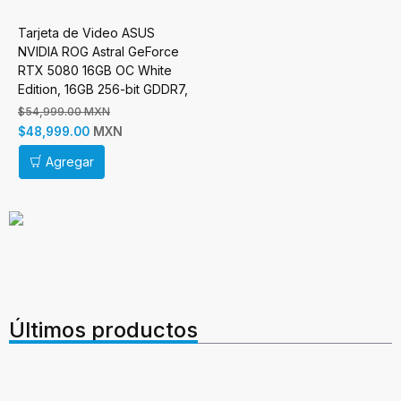
Tarjeta de Video ASUS
NVIDIA ROG Astral GeForce
RTX 5080 16GB OC White
Edition, 16GB 256-bit GDDR7,
PCI Express 5.0
$54,999.00 MXN
MXN
$48,999.00
Agregar
Últimos productos