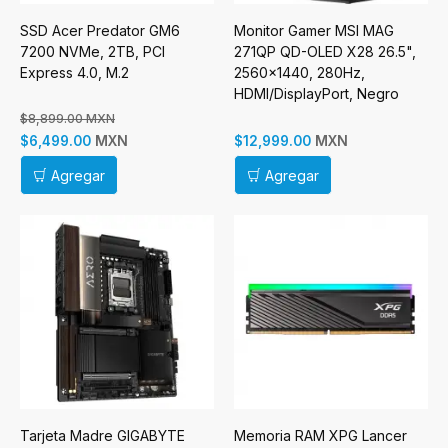
SSD Acer Predator GM6
Monitor Gamer MSI MAG
7200 NVMe, 2TB, PCI
271QP QD-OLED X28 26.5",
Express 4.0, M.2
2560x1440, 280Hz,
HDMI/DisplayPort, Negro
$8,899.00 MXN
MXN
MXN
$6,499.00
$12,999.00
Agregar
Agregar
Tarjeta Madre GIGABYTE
Memoria RAM XPG Lancer