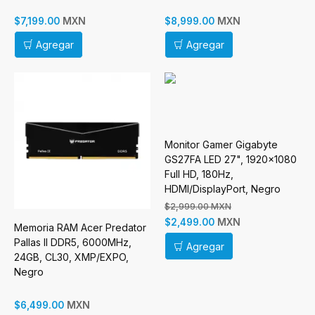
PCI Express x16 5.0
MXN
MXN
$7,199.00
$8,999.00
Agregar
Agregar
Monitor Gamer Gigabyte
GS27FA LED 27", 1920x1080
Full HD, 180Hz,
HDMI/DisplayPort, Negro
$2,999.00 MXN
MXN
$2,499.00
Memoria RAM Acer Predator
Pallas II DDR5, 6000MHz,
Agregar
24GB, CL30, XMP/EXPO,
Negro
MXN
$6,499.00