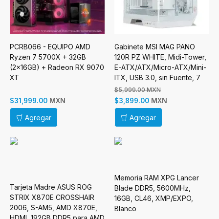
PCRB066 - EQUIPO AMD
Gabinete MSI MAG PANO
Ryzen 7 5700X + 32GB
120R PZ WHITE, Midi-Tower,
(2x16GB) + Radeon RX 9070
E-ATX/ATX/Micro-ATX/Mini-
XT
ITX, USB 3.0, sin Fuente, 7
Ventilador Instalado, Blanco
$5,999.00 MXN
Incluye Raiser Vertical
MXN
MXN
$31,999.00
$3,899.00
Agregar
Agregar
Memoria RAM XPG Lancer
Tarjeta Madre ASUS ROG
Blade DDR5, 5600MHz,
STRIX X870E CROSSHAIR
16GB, CL46, XMP/EXPO,
2006, S-AM5, AMD X870E,
Blanco
HDMI, 192GB DDR5 para AMD