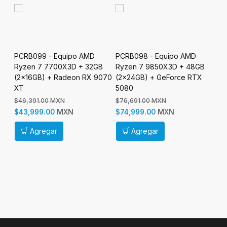
PCRB099 - Equipo AMD
PCRB098 - Equipo AMD
Ryzen 7 7700X3D + 32GB
Ryzen 7 9850X3D + 48GB
(2x16GB) + Radeon RX 9070
(2x24GB) + GeForce RTX
XT
5080
$46,391.00 MXN
$76,691.00 MXN
MXN
MXN
$43,999.00
$74,999.00
PC
B
Ry
Agregar
Agregar
(2
50
$6
$6