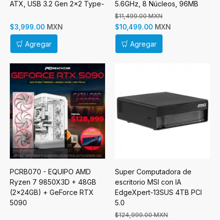
ATX, USB 3.2 Gen 2x2 Type-
5.6GHz, 8 Núcleos, 96MB
C x 1, USB 3.0 Type-A x 2,
Caché - No incluye Disipador
$11,499.00 MXN
Sin Fuente
MXN
MXN
$3,999.00
$10,499.00
Agregar
Agregar
PCRB070 - EQUIPO AMD
Super Computadora de
Ryzen 7 9850X3D + 48GB
escritorio MSI con IA
(2x24GB) + GeForce RTX
EdgeXpert-13SUS 4TB PCI
5090
5.0
$124,999.00 MXN