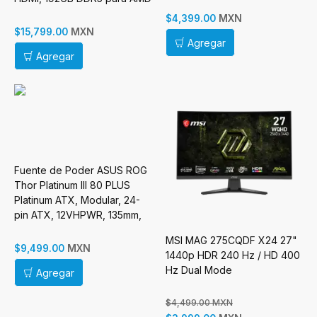
MXN
$4,399.00
MXN
$15,799.00
Agregar
Agregar
Fuente de Poder ASUS ROG
Thor Platinum III 80 PLUS
Platinum ATX, Modular, 24-
pin ATX, 12VHPWR, 135mm,
1200W
MSI MAG 275CQDF X24 27"
MXN
$9,499.00
1440p HDR 240 Hz / HD 400
Hz Dual Mode
Agregar
$4,499.00 MXN