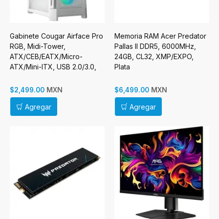
Gabinete Cougar Airface Pro
Memoria RAM Acer Predator
RGB, Midi-Tower,
Pallas II DDR5, 6000MHz,
ATX/CEB/EATX/Micro-
24GB, CL32, XMP/EXPO,
ATX/Mini-ITX, USB 2.0/3.0,
Plata
sin Fuente, 4 Ventiladores
Instalados, Blanco
MXN
MXN
$2,499.00
$6,499.00
Agregar
Agregar