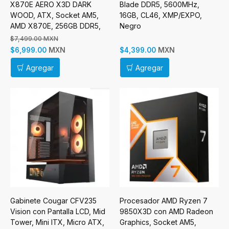
X870E AERO X3D DARK
Blade DDR5, 5600MHz,
WOOD, ATX, Socket AM5,
16GB, CL46, XMP/EXPO,
AMD X870E, 256GB DDR5,
Negro
HDMI para AMD
$7,499.00 MXN
MXN
MXN
$6,999.00
$4,399.00
Agregar
Agregar
Gabinete Cougar CFV235
Procesador AMD Ryzen 7
Vision con Pantalla LCD, Mid
9850X3D con AMD Radeon
Tower, Mini ITX, Micro ATX,
Graphics, Socket AM5,