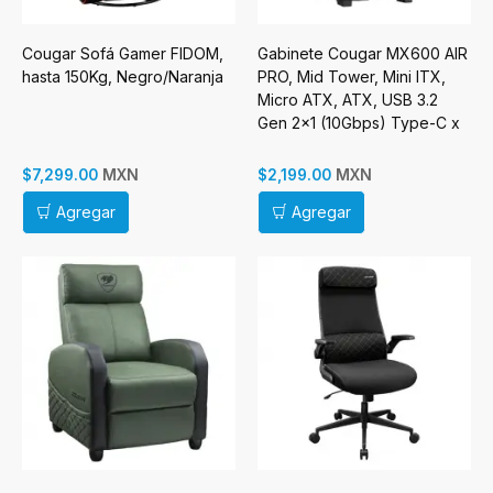
Cougar Sofá Gamer FIDOM,
Gabinete Cougar MX600 AIR
hasta 150Kg, Negro/Naranja
PRO, Mid Tower, Mini ITX,
Micro ATX, ATX, USB 3.2
Gen 2x1 (10Gbps) Type-C x
1, USB 3.0 Type-A, Sin
Fuenten, Negro
MXN
MXN
$7,299.00
$2,199.00
Agregar
Agregar