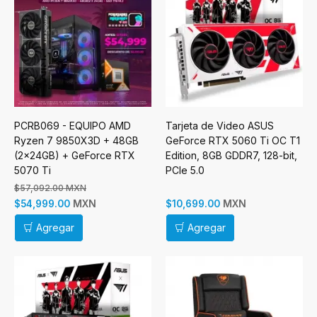
PCRB069 - EQUIPO AMD
Tarjeta de Video ASUS
Ryzen 7 9850X3D + 48GB
GeForce RTX 5060 Ti OC T1
(2x24GB) + GeForce RTX
Edition, 8GB GDDR7, 128-bit,
5070 Ti
PCIe 5.0
$57,092.00 MXN
MXN
MXN
$54,999.00
$10,699.00
Agregar
Agregar