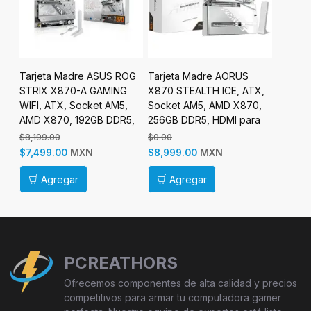
0M
Tarjeta Madre ASUS ROG
Tarjeta Madre AORUS
Tarjet
STRIX X870-A GAMING
X870 STEALTH ICE, ATX,
PRIME 
WIFI, ATX, Socket AM5,
Socket AM5, AMD X870,
ATX, S
AMD X870, 192GB DDR5,
256GB DDR5, HDMI para
B840, 
HDMI/DP para AMD
AMD
HDMI/D
$8,199.00
$0.00
$4,499.
MXN
MXN
$7,499.00
$8,999.00
$3,899
Agregar
Agregar
Ag
PCREATHORS
Ofrecemos componentes de alta calidad y precios
competitivos para armar tu computadora gamer