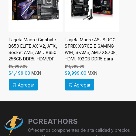
E
Tarjeta Madre Gigabyte
Tarjeta Madre ASUS ROG
Tarjet
D,
B650 ELITE AX V2, ATX,
STRIX X870E-E GAMING
PRIME 
Socket AM5, AMD B650,
WIFI, S-AM5, AMD X870E,
ATX, S
256GB DDR5, HDMI/DP
HDMI, 192GB DDR5 para
B840, 
para AMD
AMD
HDMI/D
$5,999.00
$11,999.00
$4,499.
MXN
MXN
$4,499.00
$9,999.00
$3,899
Agregar
Agregar
Ag
PCREATHORS
Ofrecemos componentes de alta calidad y precios